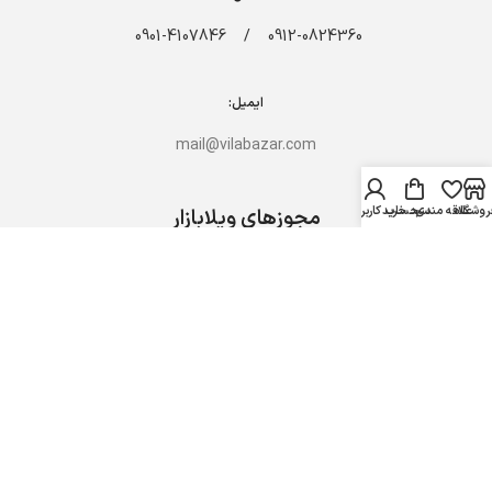
/ 0901-4107846
0912-0824360
ایمیل:
mail@vilabazar.com
روشگاه
علاقه مندی
سبد خرید
حساب کاربری من
مجوزهای ویلابازار
پاسخگویی فوری از طریق شبکه های اجتماعی