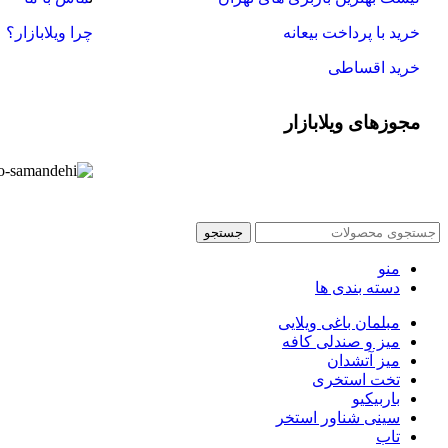
خرید با پرداخت بیعانه
چرا ویلابازار؟
خرید اقساطی
مجوزهای ویلابازار
جستجو
منو
دسته بندی ها
مبلمان باغی ویلایی
میز و صندلی کافه
میز آتشدان
تخت استخری
باربیکیو
سینی شناور استخر
تاب