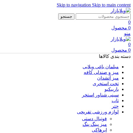
Skip to navigation
Skip to main content
جستجو
0
0
محصول
منو
0
0
محصول
دسته بندی کالاها
مبلمان باغی ویلایی
میز و صندلی کافه
میز آتشدان
تخت استخری
باربیکیو
سینی شناور استخر
تاب
چتر
لوازم ورزشی تفریحی
فوتبال دستی
میز پینگ پنگ
ایرهاکی