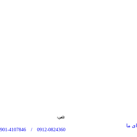
تلفن:
ی ما
/ 0901-4107846
0912-0824360