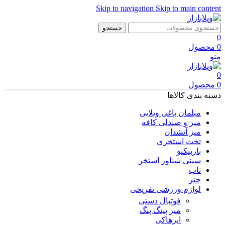
Skip to navigation
Skip to main content
جستجو
0
0
محصول
منو
0
0
محصول
دسته بندی کالاها
مبلمان باغی ویلایی
میز و صندلی کافه
میز آتشدان
تخت استخری
باربیکیو
سینی شناور استخر
تاب
چتر
لوازم ورزشی تفریحی
فوتبال دستی
میز پینگ پنگ
ایرهاکی