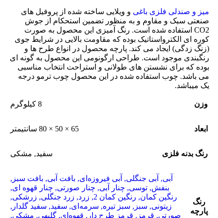
میز و صندلی فلزی باغی
و ویلایی ساخته شده از پروفیل های
صنعتی سبک و مقاوم و به منظور تضمین استحکام از جوش
CO2 استفاده شده است. رنگ آمیزی این محصول به صورت
کوره ای الکترواستاتیک بوده که مقاومت بالایی در شرایط جوی
(زنگ زدگی) ایجاد می کند. پارچه محصول در انواع طرح ها و
رنگبندی موجود است. طراحی ارگونومی این محصول به گونه ای
بوده که برای نشستن های طولانی و استراحت انتخاب مناسبی
می باشد. چوب استفاده شده در این محصول چوب ترمو درجه
یک میباشد.
وزن
8 کیلوگرم
ابعاد
65 × 50 × 80 سانتیمتر
رنگ بدنه فلزی
سفید
,
مشکی
آبی
,
آبی جنگلی
,
آبی فیروزه‌ای
,
بافت آبی
,
بافت سبز
,
بنفش
,
توسی
,
چنار آبی
,
چنار صورتی
,
چنار قهوه ای
,
رنگین کمان
,
رنگین کمان 2
,
زرد
,
زرد جنگلی
,
زرشکی
,
رنگ
زیتونی
,
سبز
,
سبز تیره
,
سرمه‌ای
,
سفید
,
سفید گلدار
,
پارچه
صورتی
,
قرمز
,
قرمز طرح دار
,
قهوه‌ای
,
گلبهی
,
مشکی
,