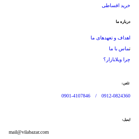
خرید اقساطی
درباره ما
اهداف و تعهدهای ما
ت
ماس با ما
چرا ویلابازار؟
تلفن:
/ 0901-4107846
0912-0824360
ایمیل:
mail@vilabazar.com