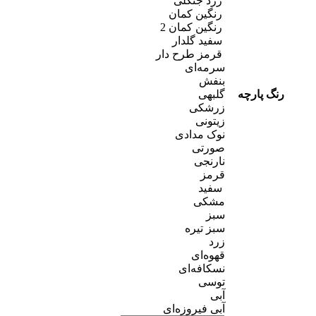
زرد جنگلی
رنگین کمان
رنگین کمان 2
سفید گلدار
قرمز طرح دار
سرمه‌ای
بنفش
رنگ پارچه
گلبهی
زرشکی
زیتونی
نوک مدادی
صورتی
نارنجی
قرمز
سفید
مشکی
سبز
سبز تیره
زرد
قهوه‌ای
نسکافه‌ای
توسی
آبی
آبی فیروزه‌ای