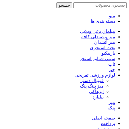
جستجو
منو
دسته بندی ها
مبلمان باغی ویلایی
میز و صندلی کافه
میز آتشدان
تخت استخری
باربیکیو
سینی شناور استخر
تاب
چتر
لوازم ورزشی تفریحی
فوتبال دستی
میز پینگ پنگ
ایرهاکی
بیلیارد
میز
پنکه
صفحه اصلی
پرداخت
سبد خرید